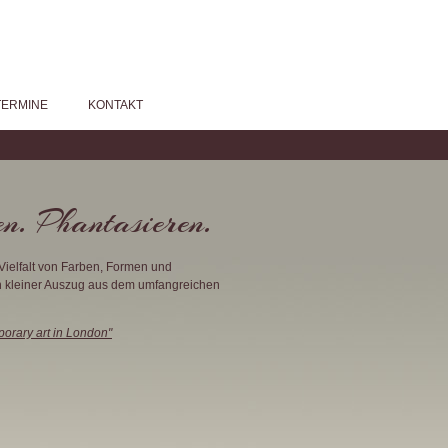
TERMINE
KONTAKT
n. Phantasieren.
Vielfalt von Farben, Formen und
in kleiner Auszug aus dem umfangreichen
porary art in London"